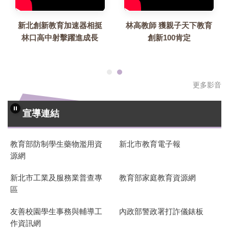
新北創新教育加速器相挺
林高教師 獲親子天下教育
林口高中射擊躍進成長
創新100肯定
更多影音
宣導連結
全民國防教育FB
新北全民運動
友善校園我最行、全民國防我
新北市政府教育局友善校
網
最棒-林口高中榮譽服務隊
源網
十二年國民基本教育資訊網
新北市家庭教育中心
錶板
防範一氧化碳中毒
公共場所AED急救資訊網