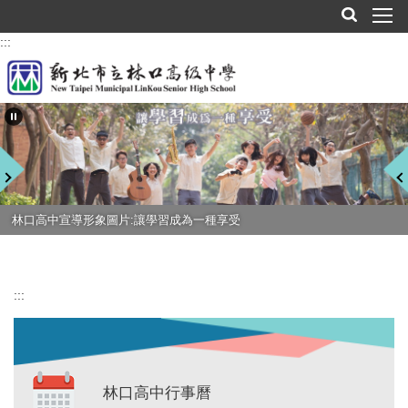
跳
到
:::
主
要
內
容
區
林口高中宣導形象圖片:讓學習成為一種享受
:::
林口高中行事曆