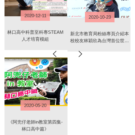
2020-12-11
2020-10-23
林口高中科普至科專STEAM
新北市教育局粉絲專頁介紹本
人才培育模組
校校友林穎欣為台灣首位世界
射擊冠軍
2020-05-20
運
《阿兜仔老師in教室第四集-
林口高中篇》