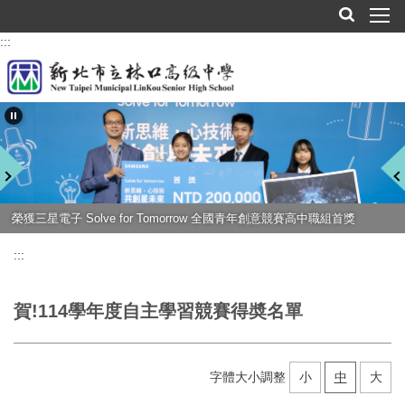
跳
到
:::
主
要
內
容
區
榮獲三星電子 Solve for Tomorrow 全國青年創意競賽高中職組首獎
:::
賀!114學年度自主學習競賽得奬名單
字體大小調整
小
中
大