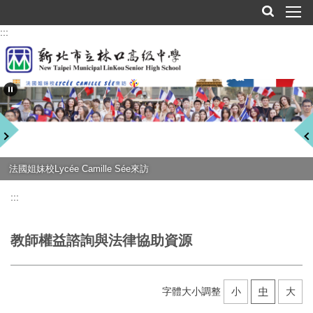
跳
到
:::
主
要
內
容
區
法國姐妹校Lycée Camille Sée來訪
:::
教師權益諮詢與法律協助資源
字體大小調整
小
中
大