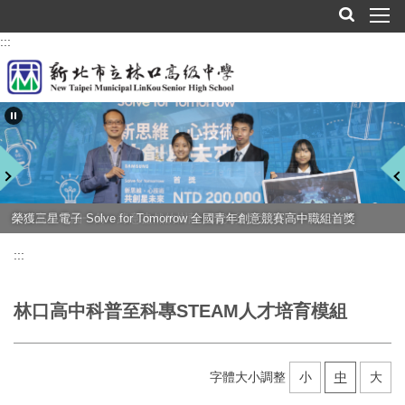
跳
到
:::
主
要
內
容
區
林口高中校園一角：綠意盎然的樹蔭、陽光與舒適的戶外長凳走廊
榮獲三星電子 Solve for Tomorrow 全國青年創意競賽高中職組首獎
:::
林口高中科普至科專STEAM人才培育模組
字體大小調整
小
中
大