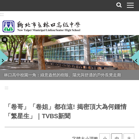
跳
到
:::
主
要
內
容
區
林口高中校園一角：綠意盎然的樹蔭、陽光與舒適的戶外長凳走廊
榮獲三星電子 Solve for Tomorrow 全國青年創意競賽高中職組首獎
:::
「卷哥」「卷姐」都在這! 揭密頂大為何鍾情
「繁星生」｜TVBS新聞
字體大小調整
小
中
大