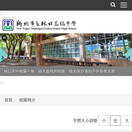
跳
到
:::
主
要
內
容
區
林口高中校園一角：綠意盎然的樹蔭、陽光與舒適的戶外長凳走廊
:::
首頁
校園簡介
字體大小調整
小
中
大