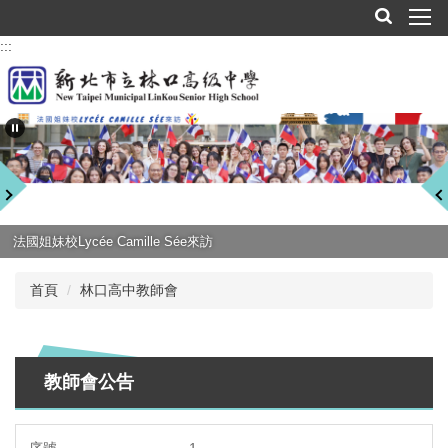
跳
到
:::
主
要
內
容
區
法國姐妹校Lycée Camille Sée來訪
首頁
林口高中教師會
教師會公告